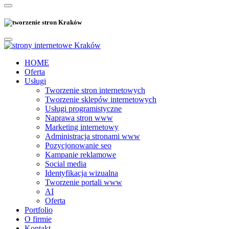
HOME
Oferta
Usługi
Tworzenie stron internetowych
Tworzenie sklepów internetowych
Usługi programistyczne
Naprawa stron www
Marketing internetowy
Administracja stronami www
Pozycjonowanie seo
Kampanie reklamowe
Social media
Identyfikacja wizualna
Tworzenie portali www
AI
Oferta
Portfolio
O firmie
Kontakt