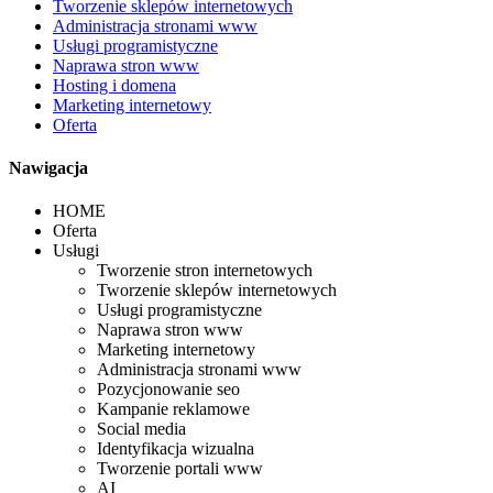
Tworzenie sklepów internetowych
Administracja stronami www
Usługi programistyczne
Naprawa stron www
Hosting i domena
Marketing internetowy
Oferta
Nawigacja
HOME
Oferta
Usługi
Tworzenie stron internetowych
Tworzenie sklepów internetowych
Usługi programistyczne
Naprawa stron www
Marketing internetowy
Administracja stronami www
Pozycjonowanie seo
Kampanie reklamowe
Social media
Identyfikacja wizualna
Tworzenie portali www
AI