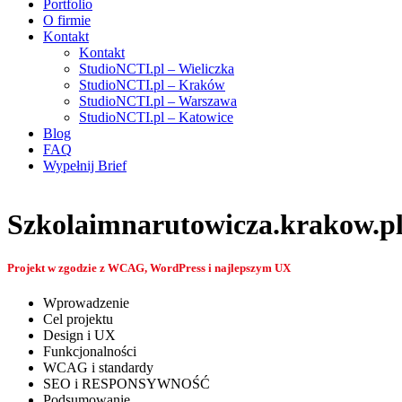
Portfolio
O firmie
Kontakt
Kontakt
StudioNCTI.pl – Wieliczka
StudioNCTI.pl – Kraków
StudioNCTI.pl – Warszawa
StudioNCTI.pl – Katowice
Blog
FAQ
Wypełnij Brief
Szkolaimnarutowicza.krakow.p
Projekt w zgodzie z WCAG, WordPress i najlepszym UX
Wprowadzenie
Cel projektu
Design i UX
Funkcjonalności
WCAG i standardy
SEO i RESPONSYWNOŚĆ
Podsumowanie