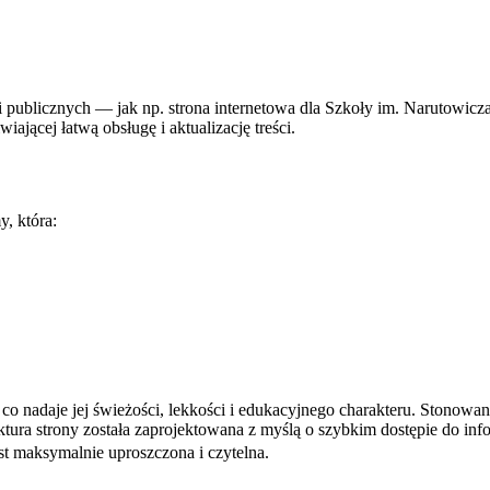
i publicznych — jak np. strona internetowa dla Szkoły im. Narutowicza
jącej łatwą obsługę i aktualizację treści.
, która:
ni, co nadaje jej świeżości, lekkości i edukacyjnego charakteru. Stono
ktura strony została zaprojektowana z myślą o szybkim dostępie do in
st maksymalnie uproszczona i czytelna.