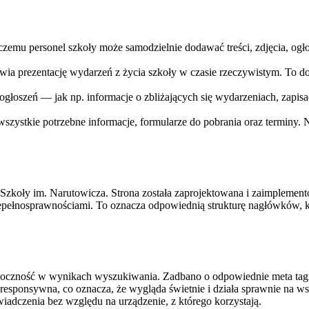
emu personel szkoły może samodzielnie dodawać treści, zdjęcia, ogło
wia prezentację wydarzeń z życia szkoły w czasie rzeczywistym. To do
ogłoszeń — jak np. informacje o zbliżających się wydarzeniach, zap
wszystkie potrzebne informacje, formularze do pobrania oraz terminy. 
zkoły im. Narutowicza. Strona została zaprojektowana i zaimplement
iepełnosprawnościami. To oznacza odpowiednią strukturę nagłówków, k
oczność w wynikach wyszukiwania. Zadbano o odpowiednie meta tagi, op
i responsywna, co oznacza, że wygląda świetnie i działa sprawnie na 
dczenia bez względu na urządzenie, z którego korzystają.