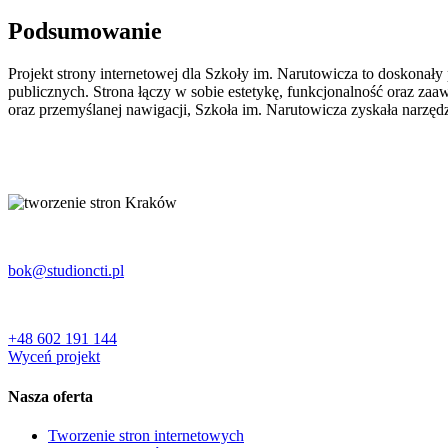
Podsumowanie
Projekt strony internetowej dla Szkoły im. Narutowicza to doskonały
publicznych. Strona łączy w sobie estetykę, funkcjonalność oraz 
oraz przemyślanej nawigacji, Szkoła im. Narutowicza zyskała narzędz
bok@studioncti.pl
+48 602 191 144
Wyceń projekt
Nasza oferta
Tworzenie stron internetowych