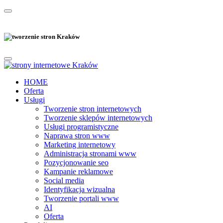
HOME
Oferta
Usługi
Tworzenie stron internetowych
Tworzenie sklepów internetowych
Usługi programistyczne
Naprawa stron www
Marketing internetowy
Administracja stronami www
Pozycjonowanie seo
Kampanie reklamowe
Social media
Identyfikacja wizualna
Tworzenie portali www
AI
Oferta